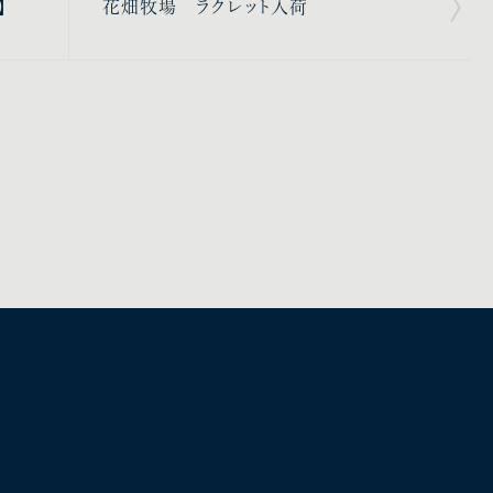
】
花畑牧場 ラクレット入荷