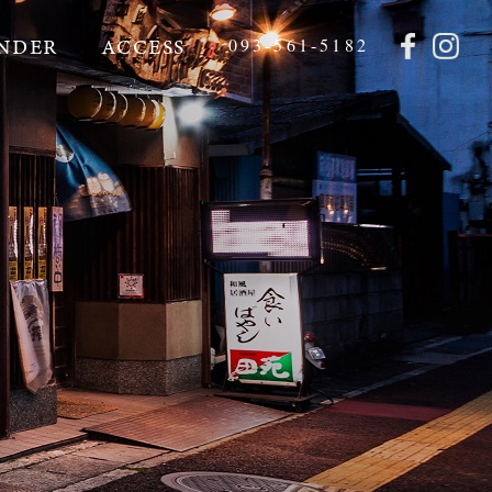
NDER
ACCESS
093-561-5182