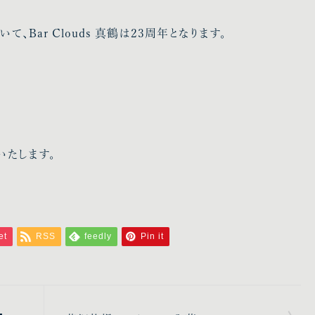
、Bar Clouds 真鶴は23周年となります。
いたします。
et
RSS
feedly
Pin it