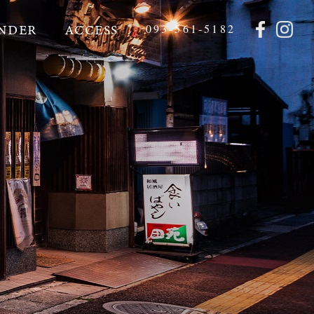
NDER
ACCESS
093-561-5182